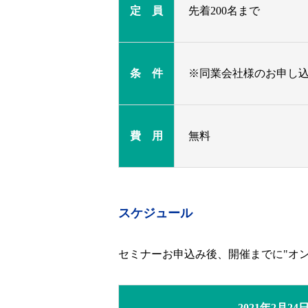
定 員
先着200名まで
条 件
※同業会社様のお申し
費 用
無料
スケジュール
セミナーお申込み後、開催までに"オン
2021年2月2