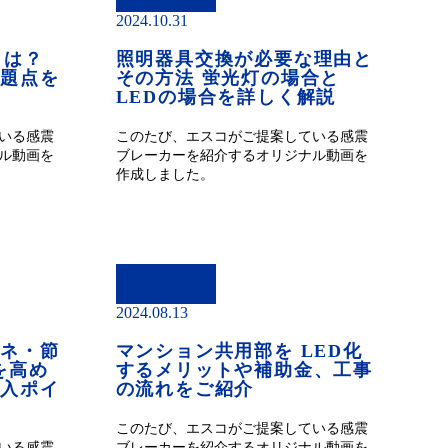
2024.10.31
とは？
照明器具交換が必要な理由と
問題点を
その方法 蛍光灯の場合と
LEDの場合を詳しく解説
いる感震
このたび、エスコがご提案している感震
ル動画を
ブレーカーを紹介するオリジナル動画を
作成しました。
2024.08.13
エネ・節
マンション共用部を LED化
を高め
するメリットや補助金、工事
導入ポイ
の流れをご紹介
このたび、エスコがご提案している感震
いる感震
ブレーカーを紹介するオリジナル動画を