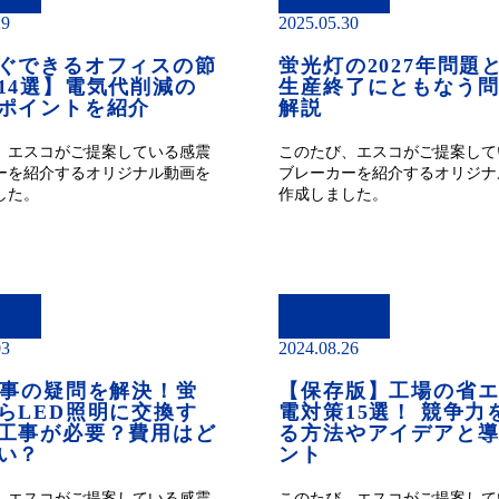
29
2025.05.30
ぐできるオフィスの節
蛍光灯の2027年問題
14選】電気代削減の
生産終了にともなう
ポイントを紹介
解説
、エスコがご提案している感震
このたび、エスコがご提案して
ーを紹介するオリジナル動画を
ブレーカーを紹介するオリジナ
した。
作成しました。
03
2024.08.26
工事の疑問を解決！蛍
【保存版】工場の省
らLED照明に交換す
電対策15選！ 競争力
工事が必要？費用はど
る方法やアイデアと
い？
ント
、エスコがご提案している感震
このたび、エスコがご提案して