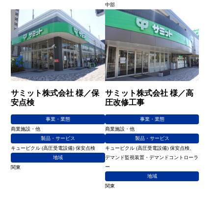
中部
サミット株式会社 様／保
サミット株式会社 様／高
安点検
圧改修工事
事業・業態
事業・業態
商業施設・他
商業施設・他
製品・サービス
製品・サービス
キュービクル (高圧受電設備) 保安点検
キュービクル (高圧受電設備) 保安点検、
地域
デマンド監視装置・デマンドコントローラ
ー
関東
地域
関東