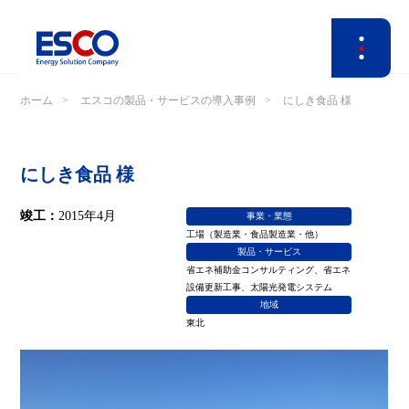
ホーム
エスコの製品・サービスの導入事例
にしき食品 様
にしき食品 様
竣工：
2015年4月
事業・業態
工場（製造業・食品製造業・他）
製品・サービス
省エネ補助金コンサルティング、省エネ
設備更新工事、太陽光発電システム
地域
東北