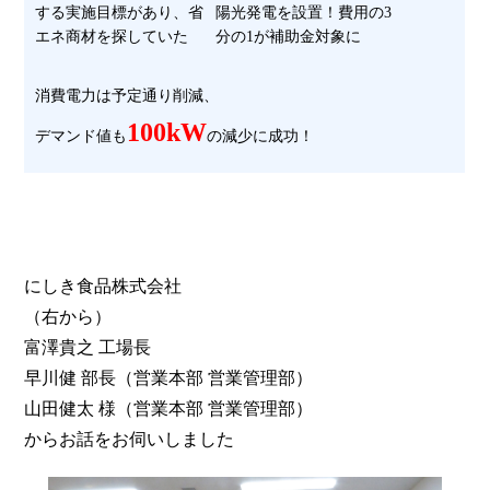
する実施目標があり、省
陽光発電を設置！費用の3
エネ商材を探していた
分の1が補助金対象に
消費電力は予定通り削減、
100kW
デマンド値も
の減少に成功！
にしき食品株式会社
（右から）
富澤貴之 工場長
早川健 部長（営業本部 営業管理部）
山田健太 様（営業本部 営業管理部）
からお話をお伺いしました