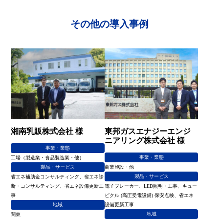
その他の導入事例
湘南乳販株式会社 様
東邦ガスエナジーエンジ
ニアリング株式会社 様
事業・業態
事業・業態
工場（製造業・食品製造業・他）
製品・サービス
商業施設・他
製品・サービス
省エネ補助金コンサルティング、省エネ診
断・コンサルティング、省エネ設備更新工
電子ブレーカー、LED照明・工事、キュー
事
ビクル (高圧受電設備) 保安点検、省エネ
地域
設備更新工事
地域
関東