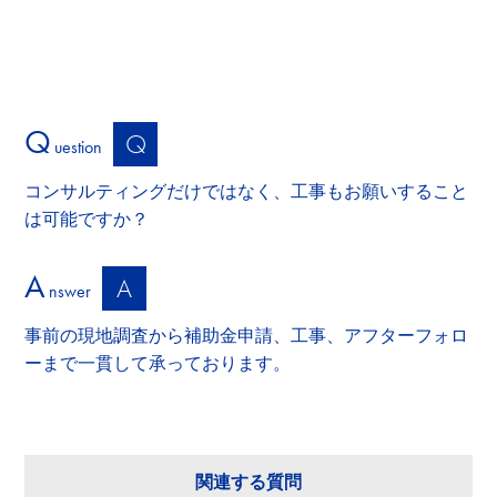
LED
感震ブレーカー(感震センサー)
補助金
Q
Q
uestion
環境
コンサルティングだけではなく、工事もお願いすること
保安点検
は可能ですか？
A
A
nswer
事前の現地調査から補助金申請、工事、アフターフォロ
ーまで一貫して承っております。
関連する質問