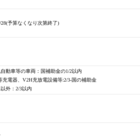
12/28(予算なくなり次第終了)
自動車等の車両：国補助金の1/2以内
等充電器、V2H充放電設備等:2/3-国の補助金
以外：2/3以内
万