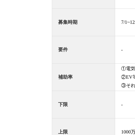
募集時期
7/1~
要件
-
①電気
補助率
②EV
③それ
下限
-
上限
1000