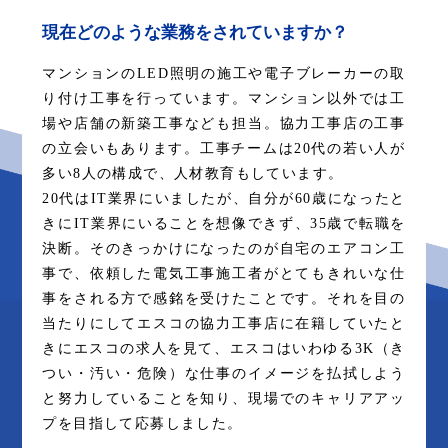
現在どのような業務をされていますか？
マンションのLED照明の施工や電子ブレーカーの取
り付け工事を行っています。マンション以外では工
場や店舗の新築工事なども担当。協力工事店の工事
の立会いもあります。工事チームは20代の若い人が
多い8人の構成で、人材教育もしています。
20代はIT業界にいましたが、自分が60歳になったと
きにIT業界にいることを想像できず、35歳で転職を
決断。そのきっかけになったのが自宅のエアコン工
事で、依頼した電気工事施工者がとてもきれいな仕
事をされる方で感銘を受けたことです。それを目の
当たりにしてエスコの協力工事店に在籍していたと
きにエスコの求人を見て、エスコはいわゆる3K（き
つい・汚い・危険）な仕事のイメージを払拭しよう
と努力していることを知り、現場でのキャリアアッ
プを目指して応募しました。