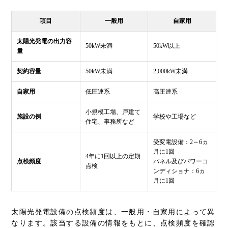
項目
一般用
自家用
太陽光発電の出力容
50kW未満
50kW以上
量
契約容量
50kW未満
2,000kW未満
自家用
低圧連系
高圧連系
小規模工場、戸建て
施設の例
学校や工場など
住宅、事務所など
受変電設備：2～6ヵ
月に1回
4年に1回以上の定期
点検頻度
パネル及びパワーコ
点検
ンディショナ：6ヵ
月に1回
太陽光発電設備の点検頻度は、一般用・自家用によって異
なります。該当する設備の情報をもとに、点検頻度を確認