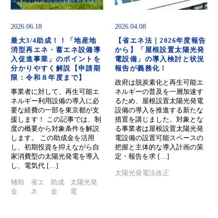
2026.06.18
2026.04.08
最大3/4助成！！「地産地
【省エネ法｜2026年度報告
消型再エネ・蓄エネ設備導
から】「屋根設置太陽光発
入促進事業」のポイントを
電設備」の導入検討と状況
分かりやすく解説【申請期
報告が義務化！
限：令和８年度まで】
政府は脱炭素化と再生可能エ
事業者に対して、再生可能エ
ネルギーの普及を一層加速す
ネルギー利用設備の導入に必
るため、屋根設置太陽光発電
要な経費の一部を東京都が支
設備の導入を推進する新たな
援します！ この記事では、制
措置を講じました。対象とな
度の概要から対象条件を解説
る事業者は屋根設置太陽光発
します。 この助成金を活用
電設備の設置可能スペースの
し、初期投資を抑えながら自
把握と主体的な導入計画の策
家消費型の太陽光発電を導入
定・報告を求 […]
し、電気代 […]
太陽光発電
法改正
補助
省エ
助成
太陽光発
金
ネ
金
電