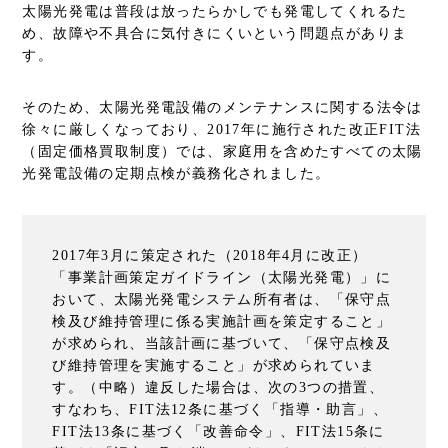
太陽光発電は普段は放ったらかしでも発電してくれるた
め、故障や不具合に気付きにくいという問題点がありま
す。
そのため、太陽光発電設備のメンテナンスに関する法令は
徐々に厳しくなっており、2017年に施行された改正FIT法
（
固定価格買取制度）
では、家庭用を含めたすべての太陽
光発電設備の定期点検が義務化されました。
2017年3月に策定された（2018年4月に改正）
「事業計画策定ガイドライン（太陽光発電）」に
おいて、太陽光発電システム所有者は、「保守点
検及び維持管理に係る実施計画を策定すること」
が求められ、当該計画に基づいて、「保守点検及
び維持管理を実施すること」が求められていま
す。（中略）違反した場合は、次の3つの措置、
すなわち、FIT法12条に基づく「指導・助言」、
FIT法13条に基づく「改善命令」、FIT法15条に