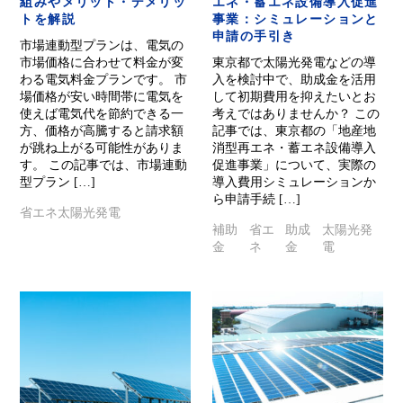
組みやメリット・デメリッ
エネ・蓄エネ設備導入促進
トを解説
事業：シミュレーションと
申請の手引き
市場連動型プランは、電気の
市場価格に合わせて料金が変
東京都で太陽光発電などの導
わる電気料金プランです。 市
入を検討中で、助成金を活用
場価格が安い時間帯に電気を
して初期費用を抑えたいとお
使えば電気代を節約できる一
考えではありませんか？ この
方、価格が高騰すると請求額
記事では、東京都の「地産地
が跳ね上がる可能性がありま
消型再エネ・蓄エネ設備導入
す。 この記事では、市場連動
促進事業」について、実際の
型プラン […]
導入費用シミュレーションか
ら申請手続 […]
省エネ
太陽光発電
補助
省エ
助成
太陽光発
金
ネ
金
電