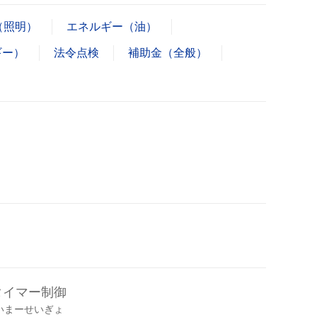
（照明）
エネルギー（油）
ギー）
法令点検
補助金（全般）
タイマー制御
いまーせいぎょ